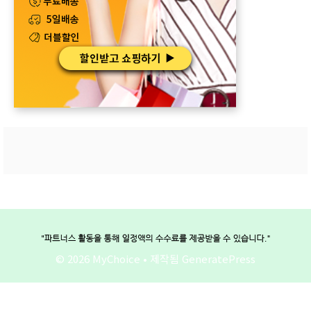
© 2026 MyChoice
• 제작됨
GeneratePress