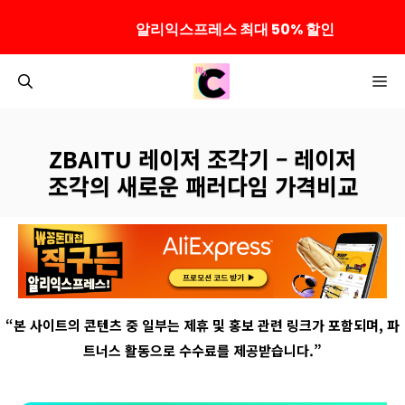
알리익스프레스 최대 50% 할인
컨
M
텐
츠
로
ZBAITU 레이저 조각기 – 레이저
건
조각의 새로운 패러다임 가격비교
너
뛰
기
“
본 사이트의 콘텐츠 중 일부는 제휴 및 홍보 관련 링크가 포함되며
,
파
트너스 활동으로 수수료를 제공받습니다
.”