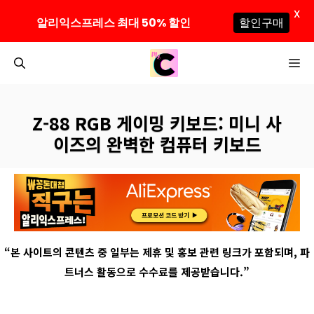
X
알리익스프레스 최대 50% 할인
할인구매
컨
M
텐
츠
로
Z-88 RGB 게이밍 키보드: 미니 사
건
이즈의 완벽한 컴퓨터 키보드
너
뛰
기
“
본 사이트의 콘텐츠 중 일부는 제휴 및 홍보 관련 링크가 포함되며
,
파
트너스 활동으로 수수료를 제공받습니다
.”