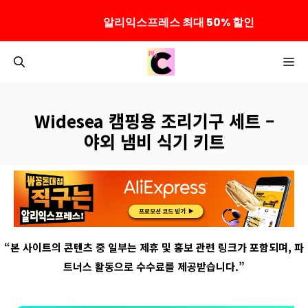
알리익스프레스 최대 50% 할인
컨
M
텐
츠
로
Widesea 캠핑용 조리기구 세트 –
건
야외 냄비 식기 키트
너
뛰
기
“
본 사이트의 콘텐츠 중 일부는 제휴 및 홍보 관련 링크가 포함되며
,
파
트너스 활동으로 수수료를 제공받습니다
.”