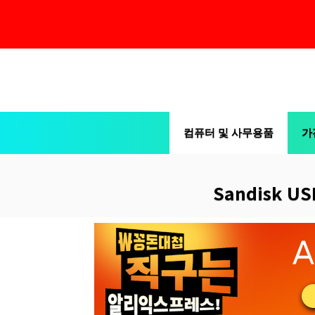
컨
텐
츠
컴퓨터 및 사무용품
가
로
건
너
Sandisk U
뛰
기