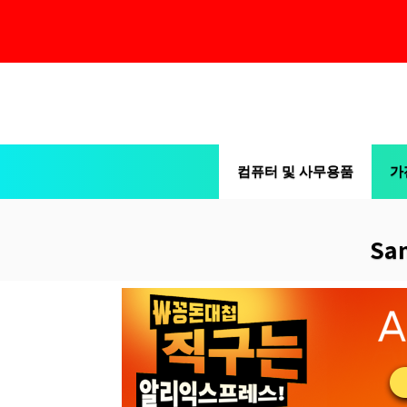
컨
텐
츠
컴퓨터 및 사무용품
가
로
건
너
Sa
뛰
기