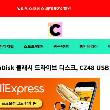
알리익스프레스 최대 50% 할인
전디지털
스포츠/레저
완구/취미
홈인테리어
nDisk 플래시 드라이브 디스크, CZ48 USB 