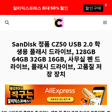
X
알리익스프레스 최대 50% 할인
할인구매
컨
M
텐
츠
로
SanDisk 정품 CZ50 USB 2.0 학
건
생용 플래시 드라이브, 128GB
너
64GB 32GB 16GB, 사무실 펜 드
뛰
라이브, 플래시 드라이브, 고품질 저
기
장 장치