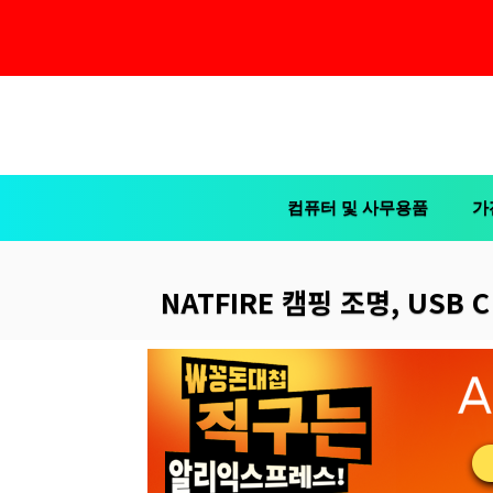
컨
텐
츠
컴퓨터 및 사무용품
가
로
건
너
NATFIRE 캠핑 조명, USB 
뛰
기