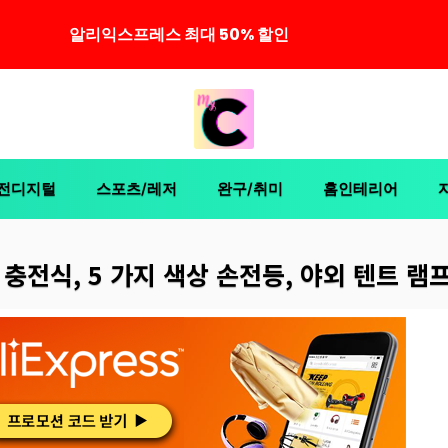
알리익스프레스 최대 50% 할인
전디지털
스포츠/레저
완구/취미
홈인테리어
C 충전식, 5 가지 색상 손전등, 야외 텐트 램프,