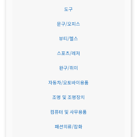
도구
문구/오피스
뷰티/헬스
스포츠/레저
완구/취미
자동차/오토바이용품
조명 및 조명장치
컴퓨터 및 사무용품
패션의류/잡화