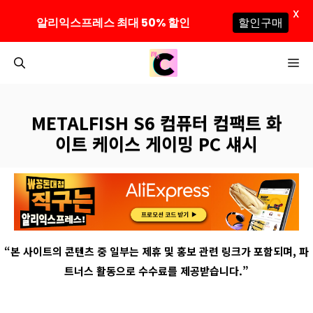
X
알리익스프레스 최대 50% 할인
할인구매
컨
M
텐
츠
로
METALFISH S6 컴퓨터 컴팩트 화
건
이트 케이스 게이밍 PC 섀시
너
뛰
기
“
본 사이트의 콘텐츠 중 일부는 제휴 및 홍보 관련 링크가 포함되며
,
파
트너스 활동으로 수수료를 제공받습니다
.”