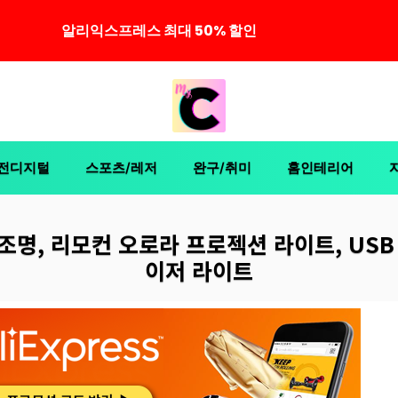
알리익스프레스 최대 50% 할인
전디지털
스포츠/레저
완구/취미
홈인테리어
조명, 리모컨 오로라 프로젝션 라이트, USB
이저 라이트