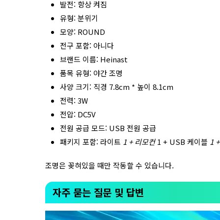
발전: 항상 켜짐
유형: 분위기
모양: ROUND
전구 포함: 아니다
브랜드 이름: Heinast
품목 유형: 야간 조명
사양 크기: 직경 7.8cm * 높이 8.1cm
전력: 3W
전압: DC5V
전원 공급 모드: USB 전원 공급
패키지 포함: 라이트
1 + 리모컨
1 + USB 케이블
1 
조명은 꽂혀있을 때만 작동할 수 있습니다.
자주 묻는 질문 및 답변