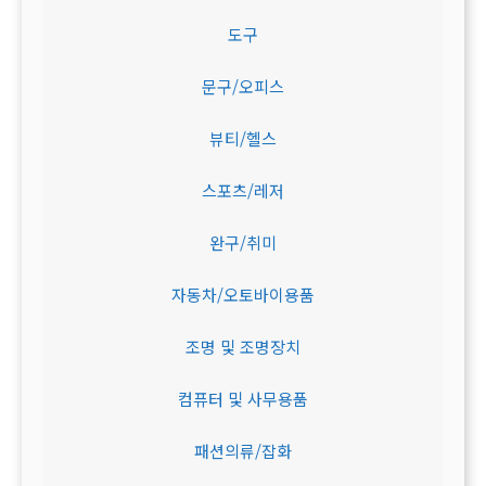
도구
문구/오피스
뷰티/헬스
스포츠/레저
완구/취미
자동차/오토바이용품
조명 및 조명장치
컴퓨터 및 사무용품
패션의류/잡화