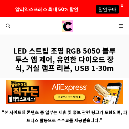
X
알리익스프레스 최대 50% 할인
할인구매
컨
M
텐
츠
로
LED 스트립 조명 RGB 5050 블루
건
투스 앱 제어, 유연한 다이오드 장
너
식, 거실 램프 리본, USB 1-30m
뛰
기
“
본 사이트의 콘텐츠 중 일부는 제휴 및 홍보 관련 링크가 포함되며
,
파
트너스 활동으로 수수료를 제공받습니다
.”