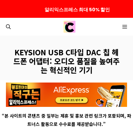
알리익스프레스 최대 50% 할인
컨
M
텐
츠
로
KEYSION USB C타입 DAC 칩 헤
건
드폰 어댑터: 오디오 품질을 높여주
너
는 혁신적인 기기
뛰
기
“
본 사이트의 콘텐츠 중 일부는 제휴 및 홍보 관련 링크가 포함되며
,
파
트너스 활동으로 수수료를 제공받습니다
.”