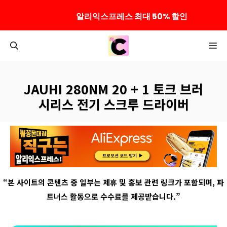
알리익스프레스 최대 50% 할인
컨
M
텐
츠
로
JAUHI 280NM 20 + 1 토크 브러
건
시리스 전기 스크루 드라이버
너
뛰
기
“
본 사이트의 콘텐츠 중 일부는 제휴 및 홍보 관련 링크가 포함되며
,
파
트너스 활동으로 수수료를 제공받습니다
.”