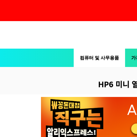
컨
텐
츠
컴퓨터 및 사무용품
가
로
건
너
HP6 미니 
뛰
기