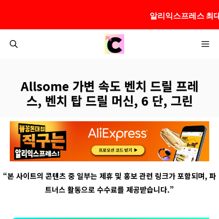
알리익스프레스 최대
컨
M
텐
츠
로
Allsome 가변 속도 벤치 드릴 프레
건
스, 벤치 탑 드릴 머신, 6 단, 그린
너
뛰
기
“
본 사이트의 콘텐츠 중 일부는 제휴 및 홍보 관련 링크가 포함되며
,
파
트너스 활동으로 수수료를 제공받습니다
.”