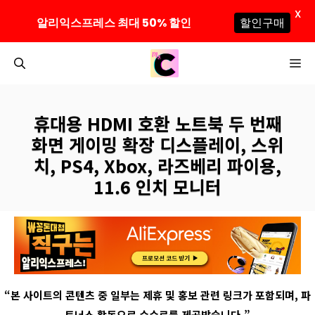
X
알리익스프레스 최대 50% 할인
할인구매
컨
M
텐
츠
로
휴대용 HDMI 호환 노트북 두 번째
건
화면 게이밍 확장 디스플레이, 스위
너
치, PS4, Xbox, 라즈베리 파이용,
뛰
11.6 인치 모니터
기
“
본 사이트의 콘텐츠 중 일부는 제휴 및 홍보 관련 링크가 포함되며
,
파
트너스 활동으로 수수료를 제공받습니다
.”