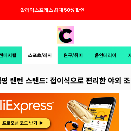
알리익스프레스 최대 50% 할인
전디지털
스포츠/레저
완구/취미
홈인테리어
핑 랜턴 스탠드: 접이식으로 편리한 야외 