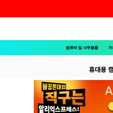
컨
텐
츠
컴퓨터 및 사무용품
가
로
건
너
휴대용 캠
뛰
기