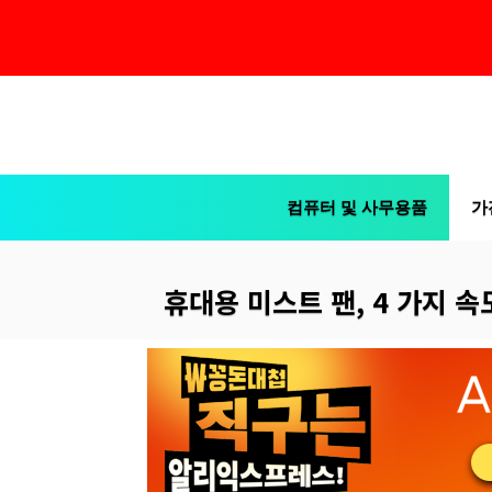
컨
텐
츠
컴퓨터 및 사무용품
가
로
건
너
휴대용 미스트 팬, 4 가지 속
뛰
기