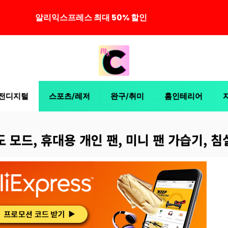
알리익스프레스 최대 50% 할인
전디지털
스포츠/레저
완구/취미
홈인테리어
도 모드, 휴대용 개인 팬, 미니 팬 가습기, 