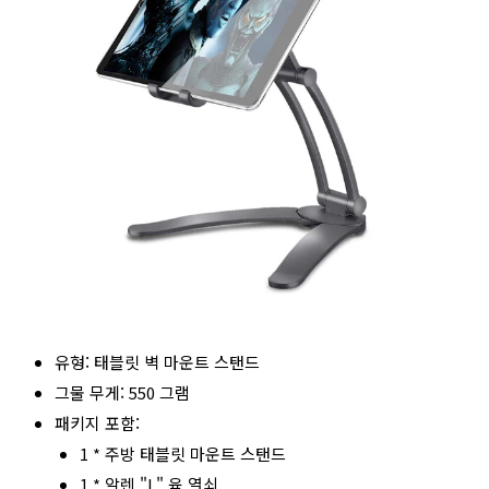
유형: 태블릿 벽 마운트 스탠드
그물 무게: 550 그램
패키지 포함:
1 * 주방 태블릿 마운트 스탠드
1 * 알렌 "L" 육 열쇠