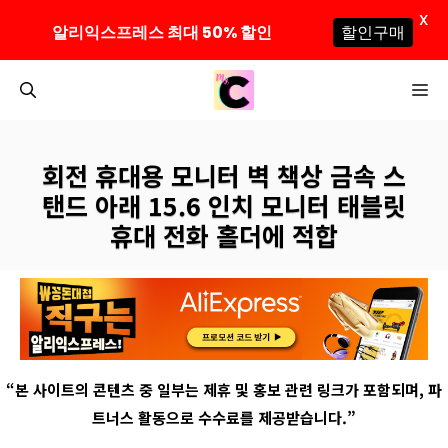
X
알리익스프레스 최대 50% 할인
할인구매
컨
M
텐
츠
로
회전 휴대용 모니터 벽 책상 금속 스
건
탠드 아래 15.6 인치 모니터 태블릿
너
휴대 전화 홀더에 적합
뛰
기
“
본 사이트의 콘텐츠 중 일부는 제휴 및 홍보 관련 링크가 포함되며
,
파
트너스 활동으로 수수료를 제공받습니다
.”