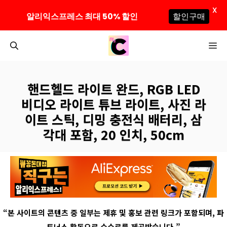
X
알리익스프레스 최대 50% 할인
할인구매
컨
M
텐
츠
로
핸드헬드 라이트 완드, RGB LED
건
비디오 라이트 튜브 라이트, 사진 라
너
이트 스틱, 디밍 충전식 배터리, 삼
뛰
각대 포함, 20 인치, 50cm
기
“
본 사이트의 콘텐츠 중 일부는 제휴 및 홍보 관련 링크가 포함되며
,
파
트너스 활동으로 수수료를 제공받습니다
.”