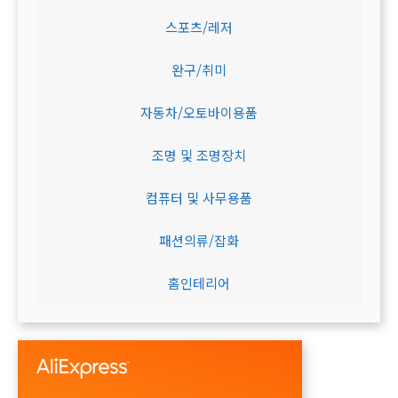
스포츠/레저
완구/취미
자동차/오토바이용품
조명 및 조명장치
컴퓨터 및 사무용품
패션의류/잡화
홈인테리어