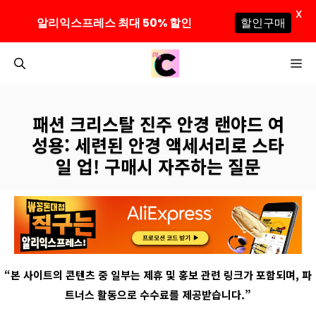
X
알리익스프레스 최대 50% 할인
할인구매
컨
M
텐
츠
로
패션 크리스탈 진주 안경 랜야드 여
건
성용: 세련된 안경 액세서리로 스타
너
일 업! 구매시 자주하는 질문
뛰
기
“
본 사이트의 콘텐츠 중 일부는 제휴 및 홍보 관련 링크가 포함되며
,
파
트너스 활동으로 수수료를 제공받습니다
.”