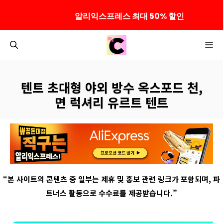
알리익스프레스 최대 50% 할인
컨
M
텐
츠
로
텐트 초대형 야외 방수 옥스포드 천,
건
면 럭셔리 유르트 텐트
너
뛰
기
“
본 사이트의 콘텐츠 중 일부는 제휴 및 홍보 관련 링크가 포함되며
,
파
트너스 활동으로 수수료를 제공받습니다
.”