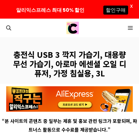
X
알리익스프레스 최대 50% 할인
할인구매
컨
M
텐
츠
로
충전식 USB 3 깍지 가습기, 대용량
건
무선 가습기, 아로마 에센셜 오일 디
너
퓨저, 가정 침실용, 3L
뛰
기
“
본 사이트의 콘텐츠 중 일부는 제휴 및 홍보 관련 링크가 포함되며
,
파
트너스 활동으로 수수료를 제공받습니다
.”