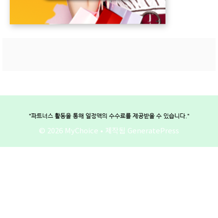
© 2026 MyChoice
• 제작됨
GeneratePress