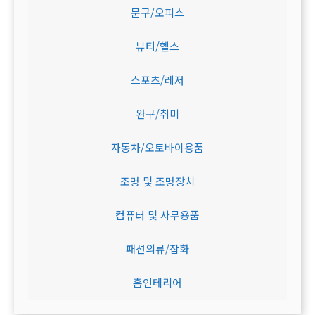
문구/오피스
뷰티/헬스
스포츠/레저
완구/취미
자동차/오토바이용품
조명 및 조명장치
컴퓨터 및 사무용품
패션의류/잡화
홈인테리어