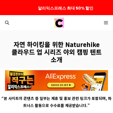
알리익스프레스 최대 50% 할인
컨
M
텐
츠
로
자연 하이킹을 위한 Naturehike
건
클라우드 업 시리즈 야외 캠핑 텐트
너
소개
뛰
기
“
본 사이트의 콘텐츠 중 일부는 제휴 및 홍보 관련 링크가 포함되며
,
파
트너스 활동으로 수수료를 제공받습니다
.”