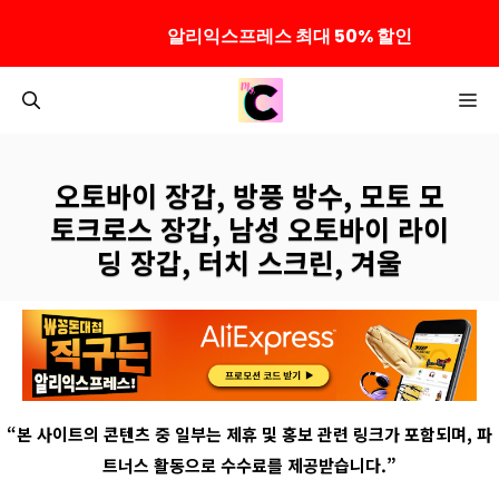
알리익스프레스 최대 50% 할인
컨
M
텐
츠
로
오토바이 장갑, 방풍 방수, 모토 모
건
토크로스 장갑, 남성 오토바이 라이
너
딩 장갑, 터치 스크린, 겨울
뛰
기
“
본 사이트의 콘텐츠 중 일부는 제휴 및 홍보 관련 링크가 포함되며
,
파
트너스 활동으로 수수료를 제공받습니다
.”