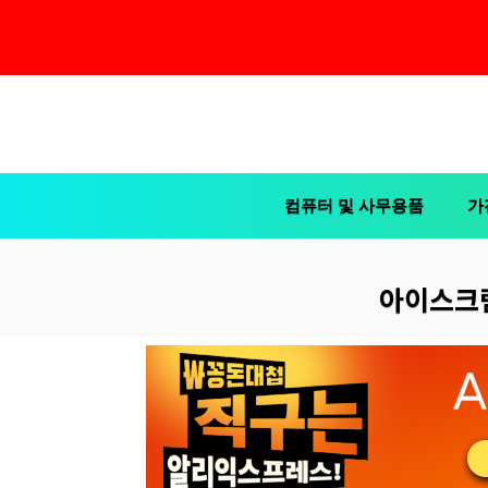
컨
텐
츠
컴퓨터 및 사무용품
가
로
건
너
아이스크림
뛰
기