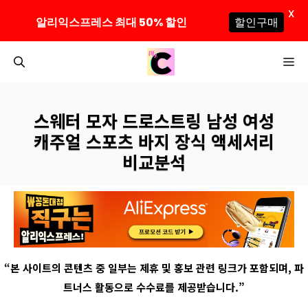
X
알리익스프레스 최대 50% 할인
할인구매
컨
M
텐
츠
로
스웨터 모자 드로스트링 남성 여성
건
캐주얼 스포츠 바지 장식 액세서리
너
비교분석
뛰
기
“
본 사이트의 콘텐츠 중 일부는 제휴 및 홍보 관련 링크가 포함되며
,
파
트너스 활동으로 수수료를 제공받습니다
.”