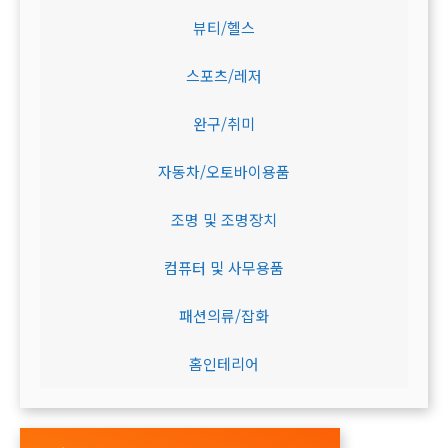
뷰티/헬스
스포츠/레저
완구/취미
자동차/오토바이용품
조명 및 조명장치
컴퓨터 및 사무용품
패션의류/잡화
홈인테리어