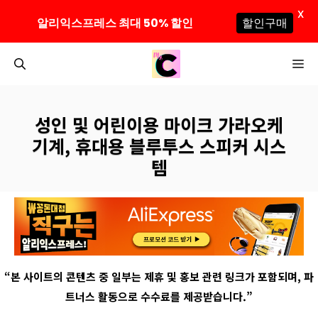
X
알리익스프레스 최대 50% 할인
할인구매
컨
M
텐
츠
로
성인 및 어린이용 마이크 가라오케
건
기계, 휴대용 블루투스 스피커 시스
너
템
뛰
기
“
본 사이트의 콘텐츠 중 일부는 제휴 및 홍보 관련 링크가 포함되며
,
파
트너스 활동으로 수수료를 제공받습니다
.”