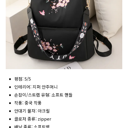
평점: 5/5
인테리어: 지퍼 안주머니
손잡이/스트랩 유형: 소프트 핸들
작풍: 중국 작풍
안대기 물자: 아크릴
클로저 종류: zipper
배낭 종류: 소프트백