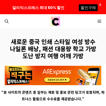
X
알리익스프레스 최대 50% 할인
할인구매
컨
M
텐
츠
로
새로운 중국 인쇄 스타일 여성 방수
건
나일론 배낭, 패션 대용량 학교 가방
너
도난 방지 여행 어깨 가방
뛰
기
“
본 사이트의 콘텐츠 중 일부는 제휴 및 홍보 관련 링크가 포함되며
,
파
트너스 활동으로 수수료를 제공받습니다
.”