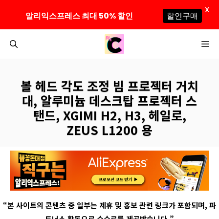
X
알리익스프레스 최대 50% 할인
할인구매
컨
M
텐
츠
로
볼 헤드 각도 조정 빔 프로젝터 거치
건
대, 알루미늄 데스크탑 프로젝터 스
너
탠드, XGIMI H2, H3, 헤일로,
뛰
ZEUS L1200 용
기
“
본 사이트의 콘텐츠 중 일부는 제휴 및 홍보 관련 링크가 포함되며
,
파
트너스 활동으로 수수료를 제공받습니다
.”