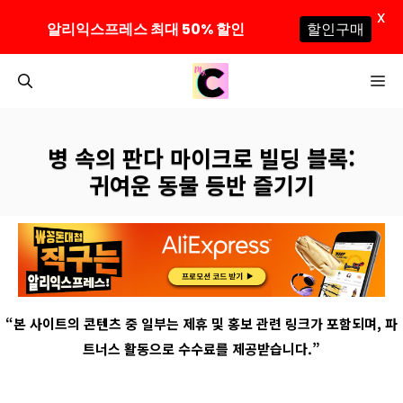
X
알리익스프레스 최대 50% 할인
할인구매
컨
M
텐
츠
로
병 속의 판다 마이크로 빌딩 블록:
건
귀여운 동물 등반 즐기기
너
뛰
기
“
본 사이트의 콘텐츠 중 일부는 제휴 및 홍보 관련 링크가 포함되며
,
파
트너스 활동으로 수수료를 제공받습니다
.”