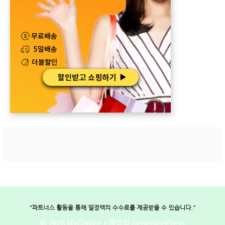
© 2026 MyChoice
• 제작됨
GeneratePress