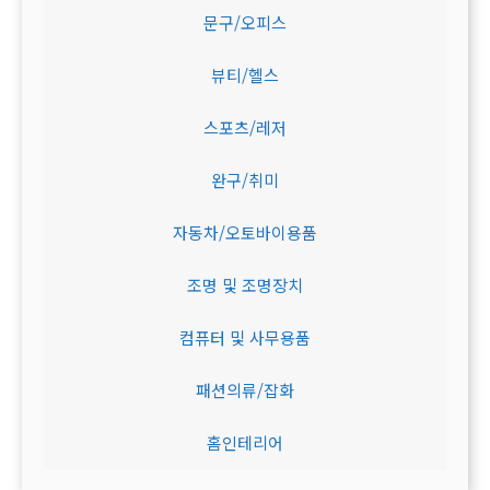
문구/오피스
뷰티/헬스
스포츠/레저
완구/취미
자동차/오토바이용품
조명 및 조명장치
컴퓨터 및 사무용품
패션의류/잡화
홈인테리어