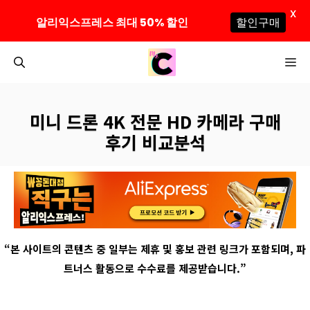
X
알리익스프레스 최대 50% 할인
할인구매
컨
M
텐
츠
로
미니 드론 4K 전문 HD 카메라 구매
건
후기 비교분석
너
뛰
기
“
본 사이트의 콘텐츠 중 일부는 제휴 및 홍보 관련 링크가 포함되며
,
파
트너스 활동으로 수수료를 제공받습니다
.”