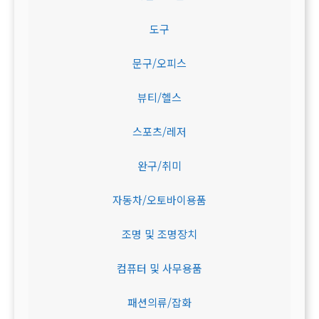
도구
문구/오피스
뷰티/헬스
스포츠/레저
완구/취미
자동차/오토바이용품
조명 및 조명장치
컴퓨터 및 사무용품
패션의류/잡화