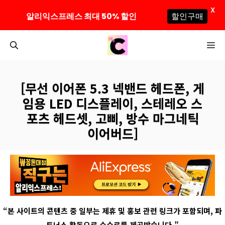
X
알리익스프레스 최대 50% 할인
할인구매
컨
M
텐
츠
로
[무선 이어폰 5.3 넥밴드 헤드폰, 게
건
임용 LED 디스플레이, 스테레오 스
너
포츠 헤드셋, 고삐, 방수 마그네틱
뛰
이어버드]
기
“
본 사이트의 콘텐츠 중 일부는 제휴 및 홍보 관련 링크가 포함되며
,
파
트너스 활동으로 수수료를 제공받습니다
.”