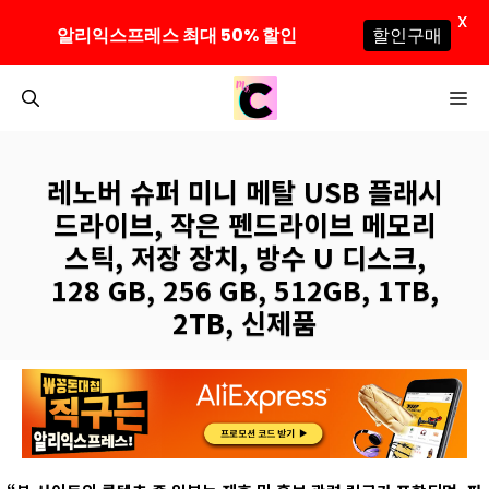
X
알리익스프레스 최대 50% 할인
할인구매
컨
M
텐
츠
로
레노버 슈퍼 미니 메탈 USB 플래시
건
드라이브, 작은 펜드라이브 메모리
너
스틱, 저장 장치, 방수 U 디스크,
뛰
128 GB, 256 GB, 512GB, 1TB,
기
2TB, 신제품