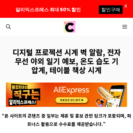
X
알리익스프레스 최대 50% 할인
할인구매
컨
M
텐
츠
로
디지털 프로젝션 시계 벽 알람, 전자
건
무선 야외 일기 예보, 온도 습도 기
너
압계, 테이블 책상 시계
뛰
기
“
본 사이트의 콘텐츠 중 일부는 제휴 및 홍보 관련 링크가 포함되며
,
파
트너스 활동으로 수수료를 제공받습니다
.”