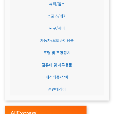
뷰티/헬스
스포츠/레저
완구/취미
자동차/오토바이용품
조명 및 조명장치
컴퓨터 및 사무용품
패션의류/잡화
홈인테리어