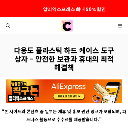
알리익스프레스 최대 50% 할인
컨
M
텐
츠
로
다용도 플라스틱 하드 케이스 도구
건
상자 – 안전한 보관과 휴대의 최적
너
해결책
뛰
기
“
본 사이트의 콘텐츠 중 일부는 제휴 및 홍보 관련 링크가 포함되며
,
파
트너스 활동으로 수수료를 제공받습니다
.”