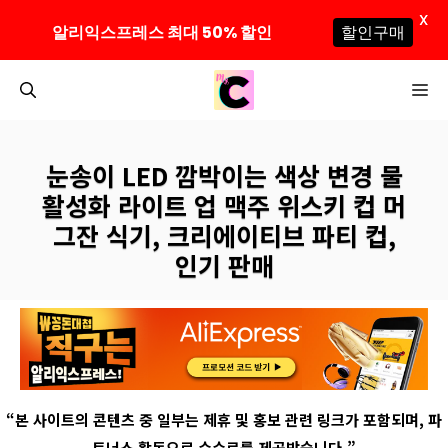
X
알리익스프레스 최대 50% 할인
할인구매
컨
M
텐
츠
로
눈송이 LED 깜박이는 색상 변경 물
건
활성화 라이트 업 맥주 위스키 컵 머
너
그잔 식기, 크리에이티브 파티 컵,
뛰
인기 판매
기
“
본 사이트의 콘텐츠 중 일부는 제휴 및 홍보 관련 링크가 포함되며
,
파
트너스 활동으로 수수료를 제공받습니다
.”