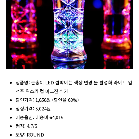
상품명: 눈송이 LED 깜박이는 색상 변경 물 활성화 라이트 업
맥주 위스키 컵 머그잔 식기
할인가격: 1,858원 (할인율 63%)
정상가격: 5,024원
배송옵션: 배송비 ₩4,019
평점: 4.7/5
모양: ROUND