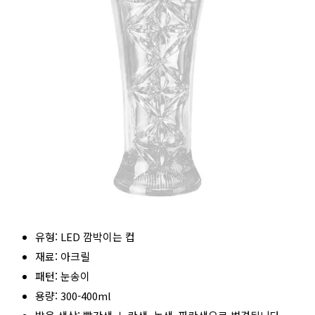
유형: LED 깜박이는 컵
재료: 아크릴
패턴: 눈송이
용량: 300-400ml