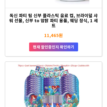
독신 파티 팀 신부 플라스틱 음료 컵, 브라이덜 샤
워 선물, 신부 to 암탉 파티 용품, 웨딩 장식, 1 세
트
11,465원
현재 할인중인지 확인하기