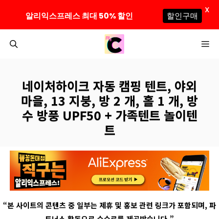
X
알리익스프레스 최대 50% 할인
할인구매
컨
M
텐
츠
로
네이처하이크 자동 캠핑 텐트, 야외
건
마을, 13 지붕, 방 2 개, 홀 1 개, 방
너
수 방풍 UPF50 + 가족텐트 놀이텐
뛰
트
기
“
본 사이트의 콘텐츠 중 일부는 제휴 및 홍보 관련 링크가 포함되며
,
파
트너스 활동으로 수수료를 제공받습니다
.”