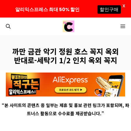
X
알리익스프레스 최대 50% 할인
할인구매
컨
M
텐
츠
로
까만 금관 악기 정원 호스 꼭지 옥외
건
반대로-세탁기 1/2 인치 옥외 꼭지
너
뛰
기
“
본 사이트의 콘텐츠 중 일부는 제휴 및 홍보 관련 링크가 포함되며
,
파
트너스 활동으로 수수료를 제공받습니다
.”