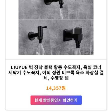
LIUYUE 벽 장착 블랙 황동 수도꼭지, 욕실 코너
세탁기 수도꼭지, 야외 정원 비브콕 욕조 화장실 걸
레, 수영장 탭
14,357원
현재 할인중인지 확인하기